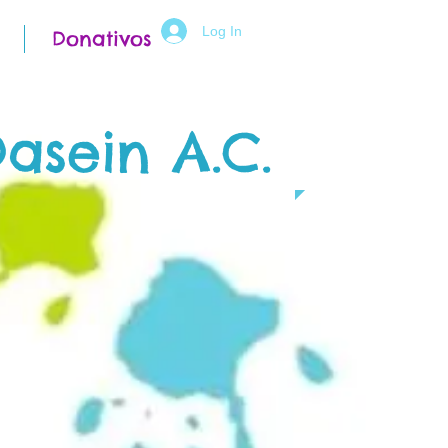
Log In
Donativos
asein A.C.